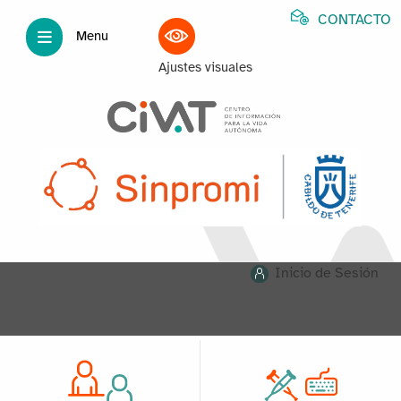
CONTACTO
Menu
Ajustes visuales
Inicio de Sesión