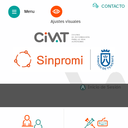
CONTACTO
Menu
Ajustes visuales
Inicio de Sesión