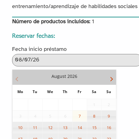
entrenamiento/aprendizaje de habilidades sociales
Número de productos incluidos:
1
Reservar fechas:
Fecha inicio préstamo
August
2026
Mo
Tu
We
Th
Fr
Sa
Su
1
2
3
4
5
6
7
8
9
10
11
12
13
14
15
16