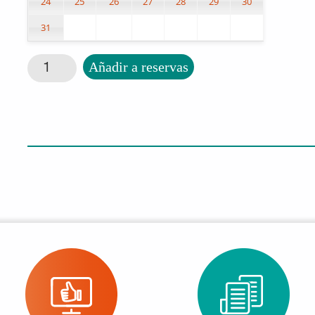
24
25
26
27
28
29
30
31
Libro los duendes de Ticamechuso cantidad
Añadir a reservas