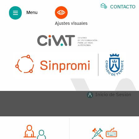
CONTACTO
Menu
Ajustes visuales
Inicio de Sesión