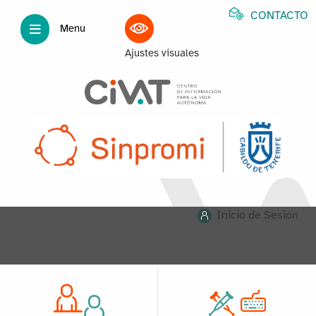
CONTACTO
Menu
Ajustes visuales
Inicio de Sesión