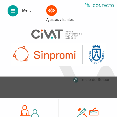
CONTACTO
Menu
Ajustes visuales
Inicio de Sesión