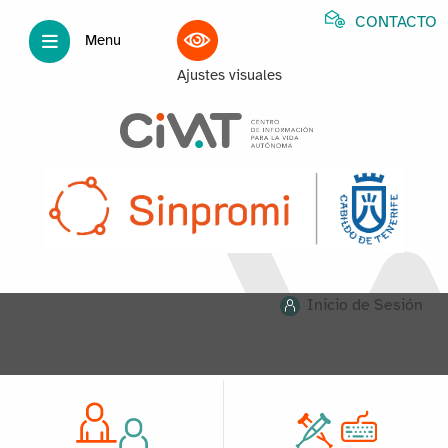
CONTACTO
Menu
Ajustes visuales
Inicio de Sesión