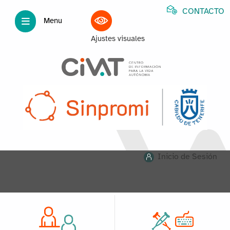
CONTACTO
Menu
Ajustes visuales
Inicio de Sesión