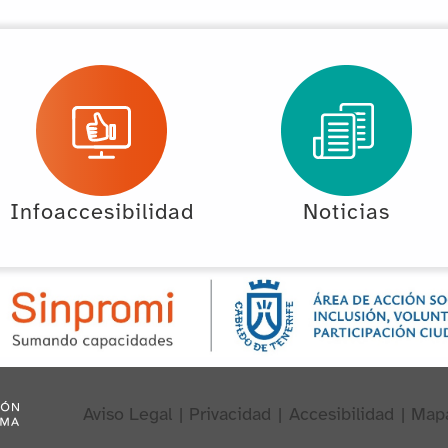
Infoaccesibilidad
Noticias
Aviso Legal
|
Privacidad
|
Accesibilidad
|
Map