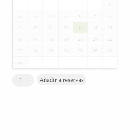
1
2
3
4
5
6
7
8
9
10
11
12
13
14
15
16
17
18
19
20
21
22
23
24
25
26
27
28
29
30
Silla de ruedas eléctrica SUNALE cantidad
Añadir a reservas