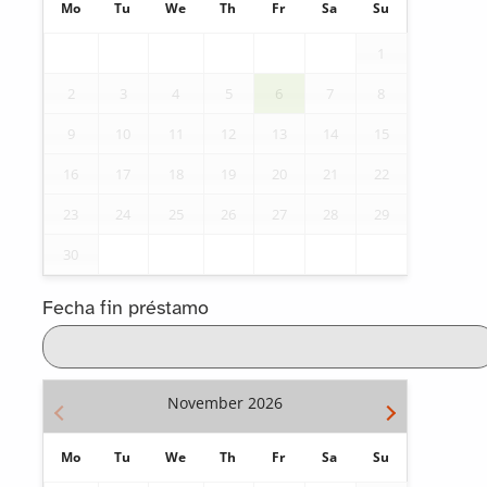
Mo
Tu
We
Th
Fr
Sa
Su
1
2
3
4
5
6
7
8
9
10
11
12
13
14
15
16
17
18
19
20
21
22
23
24
25
26
27
28
29
30
Fecha fin préstamo
November
2026
Mo
Tu
We
Th
Fr
Sa
Su