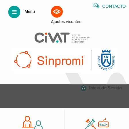
CONTACTO
Menu
Ajustes visuales
Inicio de Sesión