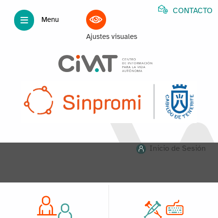
CONTACTO
Menu
Ajustes visuales
Inicio de Sesión