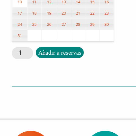
10
11
12
13
14
15
16
17
18
19
20
21
22
23
24
25
26
27
28
29
30
31
Tablero motriz-cognitivo (Solving Path) cantidad
Añadir a reservas