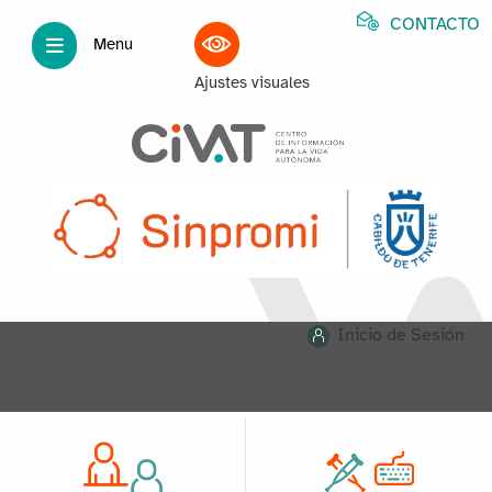
CONTACTO
Menu
Ajustes visuales
Inicio de Sesión