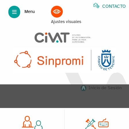
CONTACTO
Menu
Ajustes visuales
Inicio de Sesión