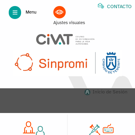
CONTACTO
Menu
Ajustes visuales
Inicio de Sesión