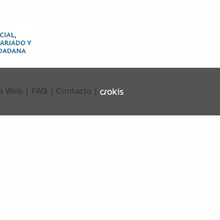
a Web
|
FAQ
|
Contacto
|