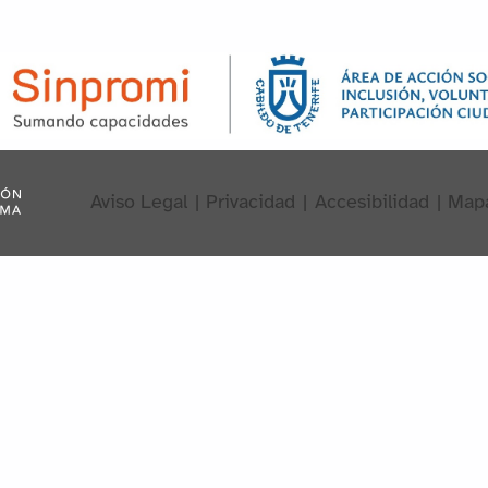
Aviso Legal
|
Privacidad
|
Accesibilidad
|
Map