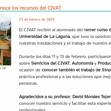
noce los recursos del CIVAT
23 de febrero de 2026
El CIVAT recibió al alumnado del t
ercer curso d
Universidad de La Laguna
, que tuvo la oportu
nuestras instalaciones y el trabajo de nuestro 
Durante los días 11 y 13 de febrero, participaro
sobre
Servicios del CIVAT
,
Autonomía
y
Produ
o de
ocasión de
conocer también el trabajo de Sin
práctica profesional y a las soluciones que mejo
personas.
Agradecidos a su profesor
,
David Morales Tejer
conocer nuestro servicio y facilitar esta experi
profesionales.