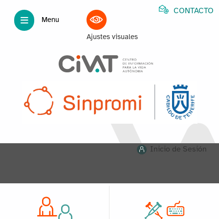
CONTACTO
Menu
Ajustes visuales
Inicio de Sesión