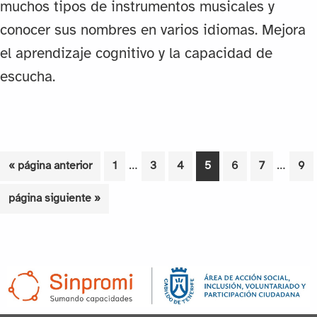
muchos tipos de instrumentos musicales y
conocer sus nombres en varios idiomas. Mejora
el aprendizaje cognitivo y la capacidad de
escucha.
Páginas
Página
Ir
Página
…
Página
Página
Página
Página
Página
…
Pág
«
página anterior
1
3
4
5
6
7
9
intermedias
interm
a
Ir
página siguiente »
omitidas
omitid
la
a
la