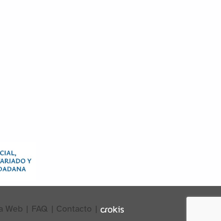
a Web
|
FAQ
|
Contacto
|