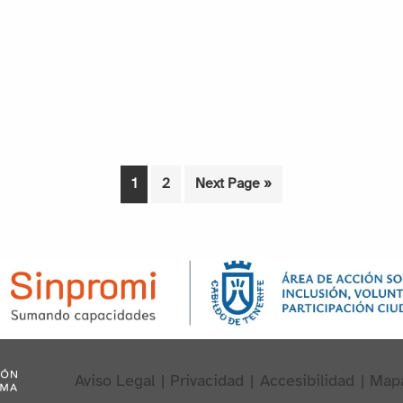
1
2
Next Page »
Aviso Legal
|
Privacidad
|
Accesibilidad
|
Map