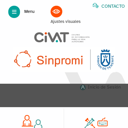
CONTACTO
Menu
Ajustes visuales
Inicio de Sesión