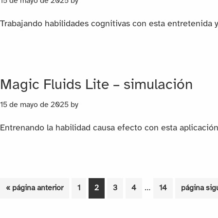
15 de mayo de 2025
by
Trabajando habilidades cognitivas con esta entretenida y 
Magic Fluids Lite – simulación
15 de mayo de 2025
by
Entrenando la habilidad causa efecto con esta aplicación
Páginas
Ir
Página
Página
Página
Página
…
Página
Ir
«
página anterior
1
2
3
4
14
página sig
intermedias
a
a
omitidas
la
la