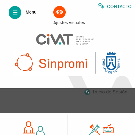
CONTACTO
Menu
Ajustes visuales
Inicio de Sesión