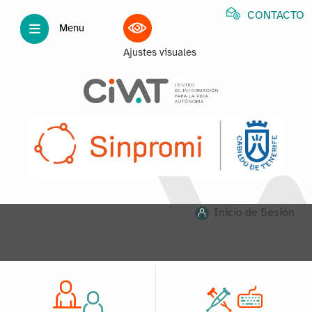
CONTACTO
Menu
Ajustes visuales
Inicio de Sesión