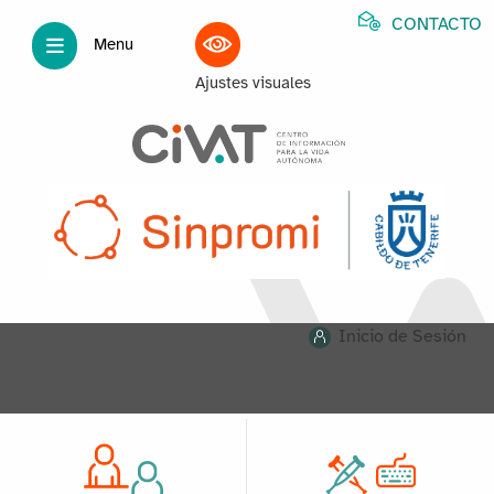
CONTACTO
Menu
Ajustes visuales
Inicio de Sesión