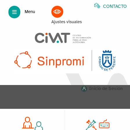
CONTACTO
Menu
Ajustes visuales
Inicio de Sesión