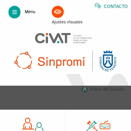
CONTACTO
Menu
Ajustes visuales
Inicio de Sesión