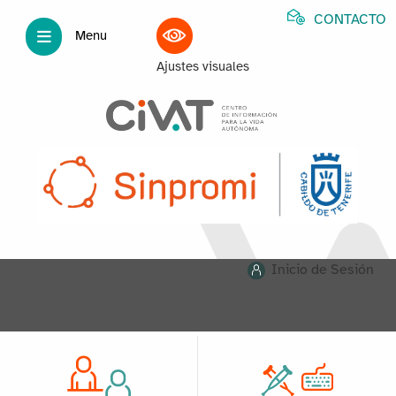
CONTACTO
Menu
Ajustes visuales
Inicio de Sesión