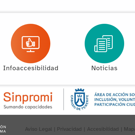
Infoaccesibilidad
Noticias
Aviso Legal
|
Privacidad
|
Accesibilidad
|
Map