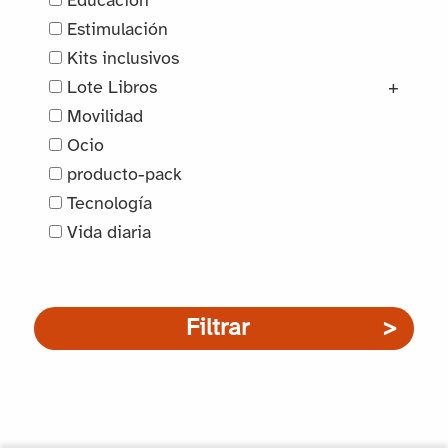
Educación
o
u
Estimulación
y
l
Kits inclusivos
e
Lote Libros
+
a
s
Movilidad
d
Ocio
t
o
producto-pack
u
r
Tecnología
c
Vida diaria
e
h
s
e
c
Filtrar
s
a
c
n
o
t
n