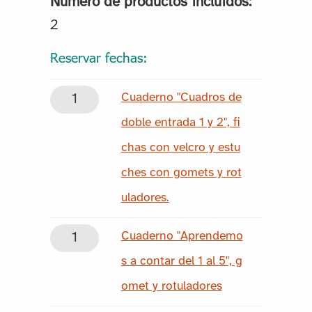
Número de productos incluidos:
2
Reservar fechas:
C
Cuaderno "Cuadros de
u
doble entrada 1 y 2", fi
a
chas con velcro y estu
d
ches con gomets y rot
e
uladores.
r
C
Cuaderno "Aprendemo
n
u
s a contar del 1 al 5", g
o
a
omet y rotuladores
"C
d