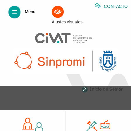
CONTACTO
Menu
Ajustes visuales
Inicio de Sesión