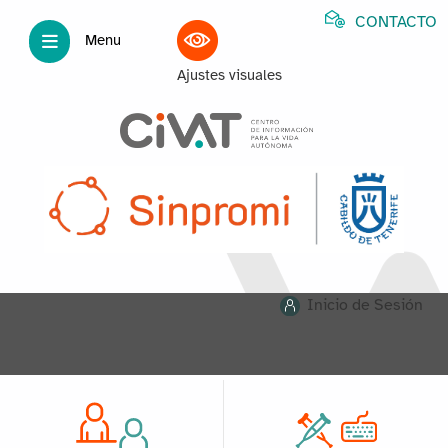
CONTACTO
Menu
Ajustes visuales
Inicio de Sesión