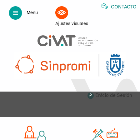
CONTACTO
Menu
Ajustes visuales
Inicio de Sesión