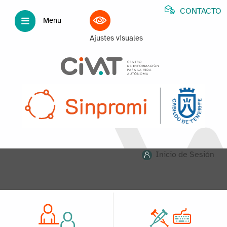
CONTACTO
Menu
Ajustes visuales
Inicio de Sesión