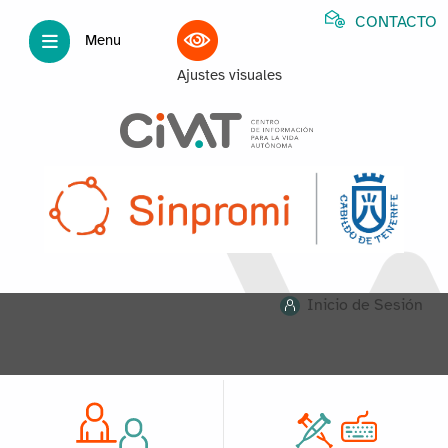
CONTACTO
Menu
Ajustes visuales
Inicio de Sesión