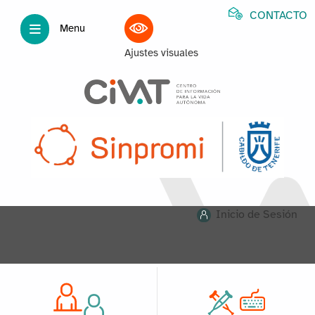
CONTACTO
Menu
Ajustes visuales
Inicio de Sesión