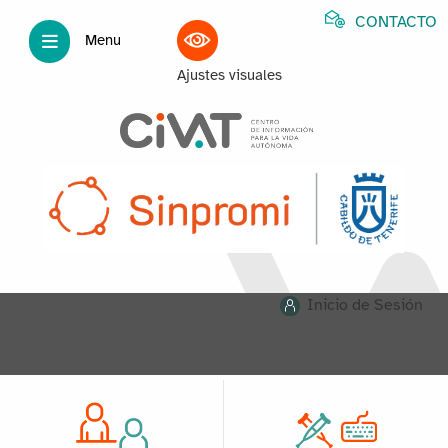
CONTACTO
Menu
Ajustes visuales
Inicio de Sesión