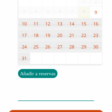
1
2
3
4
5
6
7
8
9
10
11
12
13
14
15
16
17
18
19
20
21
22
23
24
25
26
27
28
29
30
31
Bolsa de hidratación cantidad
Añadir a reservas