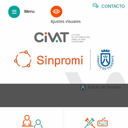
CONTACTO
Menu
Ajustes visuales
Inicio de Sesión