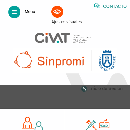
CONTACTO
Menu
Ajustes visuales
Inicio de Sesión