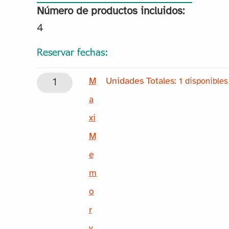
Número de productos incluidos:
4
Reservar fechas:
M
M
1 disponibles
a
a
x
xi
i
M
M
e
e
m
m
o
o
r
r
y.