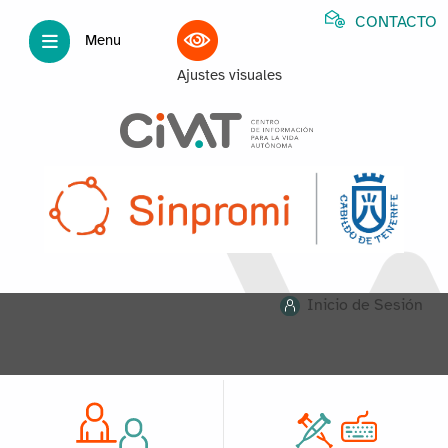
CONTACTO
Menu
Ajustes visuales
Inicio de Sesión