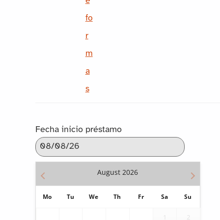
d
e
e
fo
f
r
o
m
r
a
m
s
a
s
Fecha inicio préstamo
c
a
August
2026
n
t
Mo
Tu
We
Th
Fr
Sa
Su
i
1
2