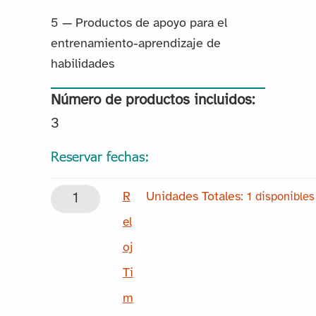
5 — Productos de apoyo para el
entrenamiento-aprendizaje de
habilidades
Número de productos incluidos:
3
Reservar fechas:
R
R
1 disponibles
e
el
l
oj
o
Ti
j
m