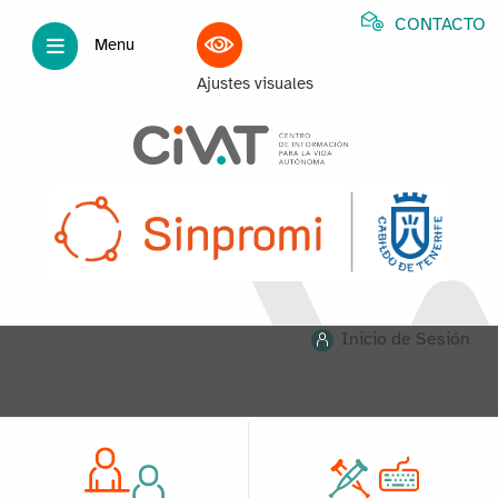
CONTACTO
Menu
Ajustes visuales
Inicio de Sesión