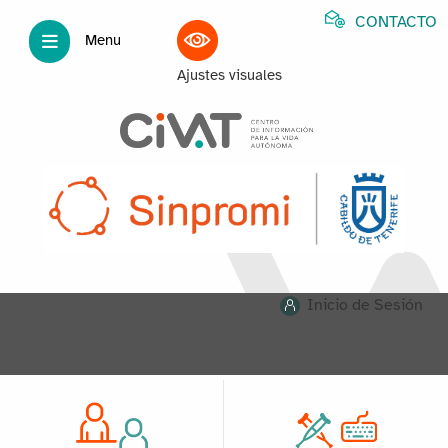
CONTACTO
Menu
Ajustes visuales
Inicio de Sesión